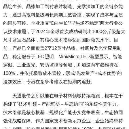
晶锭生长、晶棒加工到衬底片制造、光学深加工的全链条能
力，通过高投料量级与长周期工艺管控，实现了成本与品质
的同步可控。企业攻克“C向生长”与“热场不稳定”两大行业公
认技术难题，于2024年全球首次成功研制出1000公斤级超大
尺寸蓝宝石晶体，其核心技术指标达到国际领先水平。目
前，产品已全面覆盖2至12英寸晶棒、衬底片及光学应用制
品，稳定服务于LED照明、Mini/Micro LED新型显示、智能
穿戴、工业激光、安防监控等领域，并加速向车载维持在
100%，并依托极致成本管控，形成“先发量产+成本优势”的
迭加效应，令潜在竞争者难以在短期内追赶。
天通股份之所以能在电子材料领域持续领跑，根本在于
构建了“技术引领－产能壁垒－生态协同”的系统性竞争力。
技术引领是核心根基，规模化产能夯实竞争底座，生态协同
强化战略保障。作为国家技术创新示范企业，企业始终坚持