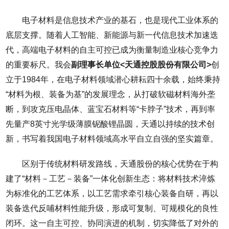
电子材料是信息技术产业的基石，也是现代工业体系的
底层支撑。随着人工智能、新能源与新一代信息技术加速迭
代，高端电子材料的自主可控已成为衡量制造业核心竞争力
的重要标尺。我会
副理事长单位<天通控股股份有限公司>
创
立于1984年，在电子材料领域潜心耕耘四十余载，始终秉持
“材料为根、装备为基”的发展理念，从打破软磁材料海外垄
断，到攻克压电晶体、蓝宝石材料等“卡脖子”技术，再到率
先量产8英寸光学级薄膜铌酸锂晶圆，天通以持续的技术创
新，书写着我国电子材料领域高水平自立自强的坚实篇章。
区别于传统材料研发路线，天通股份的核心优势在于构
建了“材料－工艺－装备”一体化创新生态：将材料技术淬炼
为标准化的工艺体系，以工艺需求牵引核心装备自研，再以
装备迭代反哺材料性能升级，形成可复制、可规模化的良性
闭环。这一自主可控、协同演进的机制，切实降低了对外的