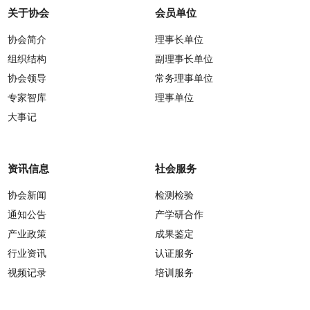
关于协会
会员单位
协会简介
理事长单位
组织结构
副理事长单位
协会领导
常务理事单位
专家智库
理事单位
大事记
资讯信息
社会服务
协会新闻
检测检验
通知公告
产学研合作
产业政策
成果鉴定
行业资讯
认证服务
视频记录
培训服务