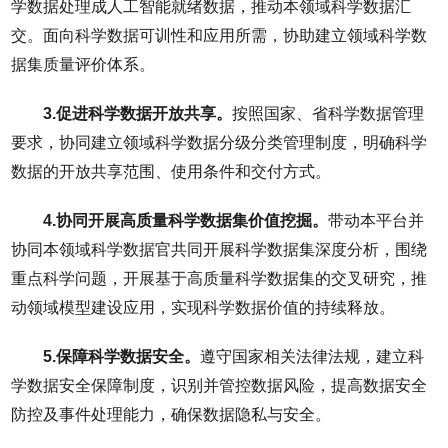
学数据处理成人工智能就绪数据，推动本领域科学数据汇
交。面向科学数据可训性和应用所需，协助建立领域科学数
据集质量评价体系。
3.
促进科学数据开放共享。
按照国家、省科学数据管理
要求，协同建立领域科学数据分级分类管理制度，明确科学
数据的开放共享范围、使用条件和交付方式。
4.
协同开展高质量科学数据集价值挖掘。
带动本平台并
协同本领域科学数据官共同开展科学数据集深度分析，围绕
重点科学问题，开展基于高质量科学数据集的交叉研究，推
动领域模型建设应用，实现科学数据价值的持续释放。
5.
保障科学数据安全。
遵守国家相关法律法规，建立科
学数据安全保障制度，识别并管控数据风险，提高数据安全
防控及事件处理能力，确保数据隐私与安全。