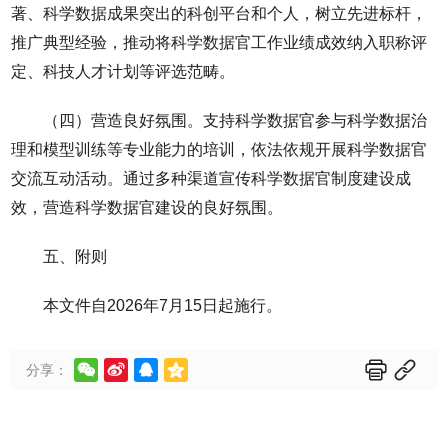
著、科学数据成果突出的科创平台和个人，树立先进标杆，
推广典型经验，推动将科学数据官工作业绩成效纳入职称评
定、科技人才计划等评选范畴。
（四）营造良好氛围。支持科学数据官参与科学数据治
理和模型训练等专业能力的培训，依法依规开展科学数据官
交流互动活动。通过多种渠道宣传科学数据官制度建设成
效，营造科学数据官建设的良好氛围。
五、附则
本文件自2026年7月15日起施行。






分享：