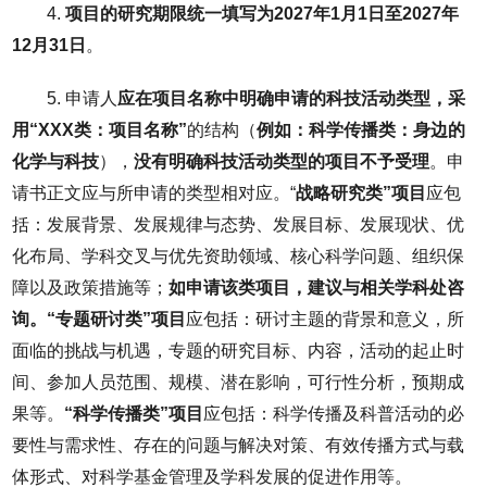
4.
项目的研究期限统一填写为
2027
年
1
月
1
日至
2027
年
12
月
31
日
。
5. 申请人
应在项目名称中明确申请的科技活动类型，采
用“
XXX
类：项目名称”
的结构（
例如：科学传播类：身边的
化学与科技
），
没有明确科技活动类型的项目不予受理
。申
请书正文应与所申请的类型相对应。“
战略研究类”项目
应包
括：发展背景、发展规律与态势、发展目标、发展现状、优
化布局、学科交叉与优先资助领域、核心科学问题、组织保
障以及政策措施等；
如申请该类项目，建议与相关学科处咨
询。“专题研讨类”项目
应包括：研讨主题的背景和意义，所
面临的挑战与机遇，专题的研究目标、内容，活动的起止时
间、参加人员范围、规模、潜在影响，可行性分析，预期成
果等。
“科学传播类”项目
应包括：科学传播及科普活动的必
要性与需求性、存在的问题与解决对策、有效传播方式与载
体形式、对科学基金管理及学科发展的促进作用等。