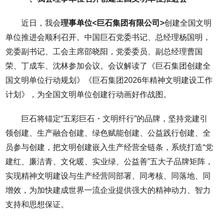
近日，我会
理事单位<巨石集团有限公司>
创建全国文明
单位推进会顺利召开。中国巨石党委书记、总经理杨国明，
党委副书记、工会主席邵晓阳，党委委员、副总经理曹国
荣、丁成车、沈林参加会议。会议解读了《巨石集团创建全
国文明单位行动规划》《巨石集团2026年精神文明建设工作
计划》，为全国文明单位创建行动画好作战图。
巨石将锚定“五彩巨石・文明纤行”的品牌，坚持党建引
领创建、生产融合创建、绿色赋能创建、公益践行创建、全
员参与创建，把文明创建嵌入生产经营全链条，系统打造“党
建红、廉洁青、文化暖、实业绿、公益善”五大子品牌矩阵，
实现精神文明建设与生产经营同部署、同考核、同落地、同
增效，为加快建成世界一流企业提供强大的精神动力、智力
支持和思想保证。