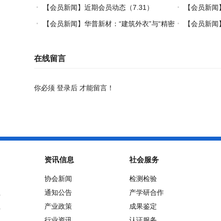
炼热塑复材中国力量
【会员新闻】近期会员动态（7.31）
【会员新闻】
【会员新闻】华普新材：“建筑外衣”与“精密
【会员新闻】
制造”的双轮驱动之路
在线留言
你必须
登录后
才能留言！
资讯信息
社会服务
协会新闻
检测检验
位
通知公告
产学研合作
位
产业政策
成果鉴定
行业资讯
认证服务