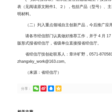
表（见阅读原文附件1、２），包括产品（型号）、
明材料。
（二）列入重点领域自主创新产品，今后推广应
请各市经信部门认真做好推荐工作，并于 4 月 1
版形式报省经信厅，省级单位直接报省经信厅。
省经信厅技创处联系人：章许旷野，0571-870581
zhangxky_work@163.com。
（来源：省经信厅）




分享：
相关文章