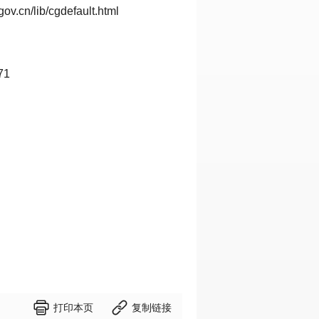
/lib/cgdefault.html
71


打印本页
复制链接