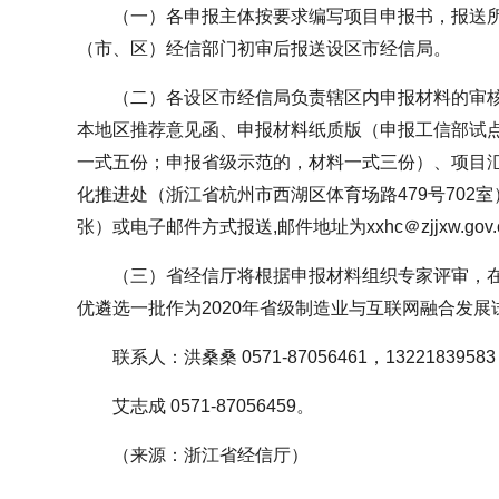
（一）各申报主体按要求编写项目申报书，报送
（市、区）经信部门初审后报送设区市经信局。
（二）各设区市经信局负责辖区内申报材料的审核汇
本地区推荐意见函、申报材料纸质版（申报工信部试
一式五份；申报省级示范的，材料一式三份）、项目
化推进处（浙江省杭州市西湖区体育场路479号702
张）或电子邮件方式报送,邮件地址为xxhc＠zjjxw.gov.
（三）省经信厅将根据申报材料组织专家评审，
优遴选一批作为2020年省级制造业与互联网融合发展
联系人：洪桑桑 0571-87056461，1322183958
艾志成 0571-87056459。
（来源：浙江省经信厅）