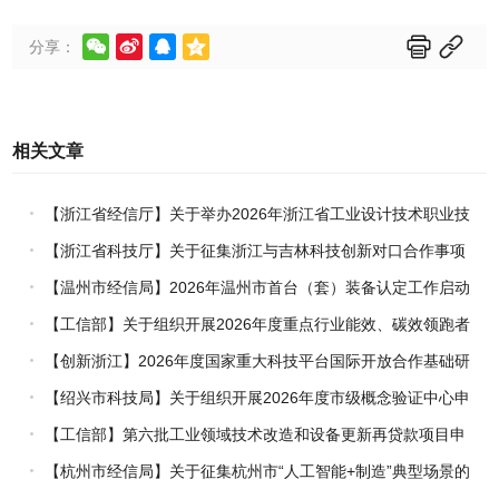






分享：
相关文章
【浙江省经信厅】关于举办2026年浙江省工业设计技术职业技
能竞赛的通知
【浙江省科技厅】关于征集浙江与吉林科技创新对口合作事项
的通知
【温州市经信局】2026年温州市首台（套）装备认定工作启动
【工信部】关于组织开展2026年度重点行业能效、碳效领跑者
企业推荐工作的通知
【创新浙江】2026年度国家重大科技平台国际开放合作基础研
究专项（试点）项目指南
【绍兴市科技局】关于组织开展2026年度市级概念验证中心申
报工作的通知
【工信部】第六批工业领域技术改造和设备更新再贷款项目申
报工作启动
【杭州市经信局】关于征集杭州市“人工智能+制造”典型场景的