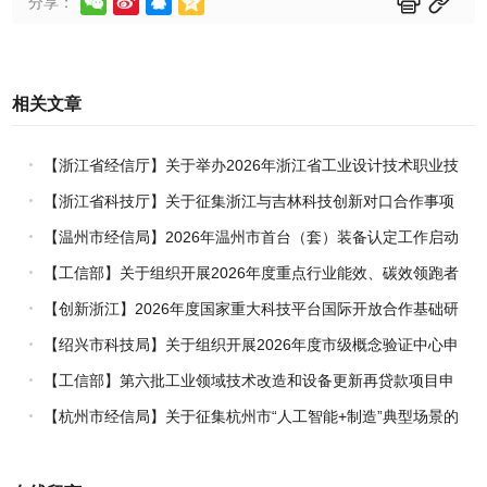






分享：
相关文章
【浙江省经信厅】关于举办2026年浙江省工业设计技术职业技
能竞赛的通知
【浙江省科技厅】关于征集浙江与吉林科技创新对口合作事项
的通知
【温州市经信局】2026年温州市首台（套）装备认定工作启动
【工信部】关于组织开展2026年度重点行业能效、碳效领跑者
企业推荐工作的通知
【创新浙江】2026年度国家重大科技平台国际开放合作基础研
究专项（试点）项目指南
【绍兴市科技局】关于组织开展2026年度市级概念验证中心申
报工作的通知
【工信部】第六批工业领域技术改造和设备更新再贷款项目申
报工作启动
【杭州市经信局】关于征集杭州市“人工智能+制造”典型场景的
通知