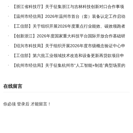
能竞赛的通知
【浙江省科技厅】关于征集浙江与吉林科技创新对口合作事项
的通知
【温州市经信局】2026年温州市首台（套）装备认定工作启动
【工信部】关于组织开展2026年度重点行业能效、碳效领跑者
企业推荐工作的通知
【创新浙江】2026年度国家重大科技平台国际开放合作基础研
究专项（试点）项目指南
【绍兴市科技局】关于组织开展2026年度市级概念验证中心申
报工作的通知
【工信部】第六批工业领域技术改造和设备更新再贷款项目申
报工作启动
【杭州市经信局】关于征集杭州市“人工智能+制造”典型场景的
通知
在线留言
你必须
登录后
才能留言！