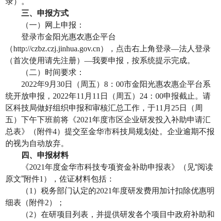
录）。
三、申报方式
（一）网上申报：
登录市金阳光惠农惠企平台
（
http://czbz.czj.jinhua.gov.cn
），点击右上角登录
—
法人登录
（首次使用请先注册）
—
我要申报，按系统提示完成。
（二）时间要求：
2022
年
9
月
30
日（周五）
8
：
00
市金阳光惠农惠企平台系
统开放申报，
2022
年
11
月
11
日（周五）
24
：
00
申报截止。请
区科技局做好组织申报和审核汇总工作，于
11
月
25
日（周
五）下午下班前将《
2021
年度市区企业研发投入补助申请汇
总表》（附件
4
）提交至金华市科技局规划处。企业逾期不报
的视为自动放弃。
四、申报材料
《
2021
年度金华市科技专项资金补助申报表》（见“阅读
原文”附件
1
），佐证材料包括：
（
1
）税务部门认定的
2021
年度研发费用加计扣除优惠明
细表（附件
2
）；
（
2
）在研项目列表，并提供研发各个项目中政府补助和