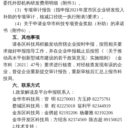
委托外部机构研发费用明细（附件
3
）。
（
3
）专项审计报告（指申报
2021
年度市区企业研发投入
补助的专项审计，核减口径统一执行附表
5
要求）。
（
4
）关于申请金华市科技专项资金奖励（补助）的承诺
书（附件
6
）。
五、其他事项
请各区科技局积极发动所辖企业按时申报，按照相关要
求做好申报指导工作，并在企业申报截止后按照《〈关于推
动高水平创新型城市建设的若干政策意见〉实施细则》（金
市科〔
2021
〕
47
号）要求进行核查，对经核查发现有误的企
业，督促企业重新提交审计报告，重新审核后汇总上报市科
技局。
六、联系方式
1.
政策解读及平台申报联系人：
金华市科技局：管
明
82270003
方玉婷
82275791
婺城区科技局：章
程
82225018
翁利平
82344919
金东区科技局：金骋超
82192206
杨馨雅
82192206
金华开发区科技局：方绍东
82374569
陈吉超
89150025
2.
技术支持：