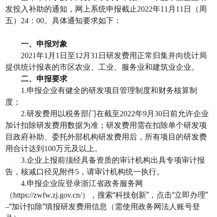
发投入补助的通知，网上系统申报截止
2022
年
11
月
11
日（周
五）
24
：
00
。具体通知要求如下：
一、申报对象
2021
年
1
月
1
日至
12
月
31
日研发费用正常归集并向统计局
提供统计报表的市区农业、工业、服务业和建筑业企业。
二、申报要求
1.
申报企业有健全的研发项目管理制度和财务核算制
度；
2.
研发费用以税务部门在截至
2022
年
9
月
30
日前允许企业
加计扣除研发费用数据为准；研发费用需在扣除单个研发项
目政府补助、委托外部机构研发费用后，所有项目的研发费
用合计达到
100
万元及以上。
3.
企业上报前须经具备资质的审计机构出具专项审计报
告，核减口径见附件
5
，请审计机构统一执行。
4.
申报企业应登录浙江省政务服务网
（
https://zwfw.zj.gov.cn/
），搜索“科技创新”，点击“立即办理”
–
“加计扣除”填报研发费用信息（需使用政务网法人账号登