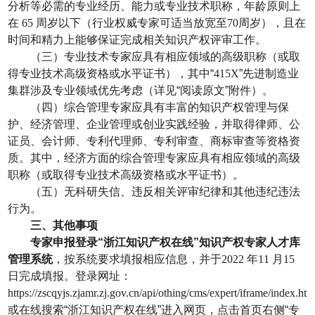
分析等必需的专业经历、能力或专业技术职称，年龄原则上
在
65
周岁以下（行业权威专家可适当放宽至
70
周岁），且在
时间和精力上能够保证完成相关知识产权评审工作。
（三）专业技术专家应具有相应领域的高级职称（或取
得专业技术高级资格或水平证书），其中“
415X
”先进制造业
集群涉及专业领域优先考虑（详见“阅读原文”附件）。
（四）综合管理专家应具有丰富的知识产权管理与保
护、经济管理、企业管理或创业实践经验，并取得律师、公
证员、会计师、专利代理师、专利审查、商标审查等资格资
质。其中，经济方面的综合管理专家应具有相应领域的高级
职称（或取得专业技术高级资格或水平证书）。
（五）无科研失信、违反相关评审纪律和其他违纪违法
行为。
三、其他事项
专家申报登录“浙江知识产权在线”知识产权专家人才库
管理系统
，按系统要求填报相应信息，并于
2022
年
11
月
15
日完成填报。登录网址：
https://zscqyjs.zjamr.zj.gov.cn/api/othing/cms/expert/iframe/index.htm
或在线搜索“浙江知识产权在线”进入网页，点击首页右侧“专