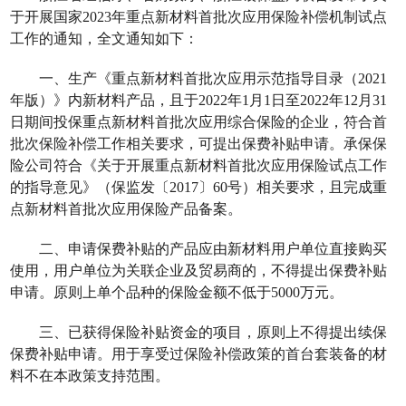
于开展国家
2023
年重点新材料首批次应用保险补偿机制试点
工作的通知，全文通知如下：
一、生产《重点新材料首批次应用示范指导目录（
2021
年版）》内新材料产品，且于
2022
年
1
月
1
日至
2022
年
12
月
31
日期间投保重点新材料首批次应用综合保险的企业，符合首
批次保险补偿工作相关要求，可提出保费补贴申请。承保保
险公司符合《关于开展重点新材料首批次应用保险试点工作
的指导意见》（保监发〔
2017
〕
60
号）相关要求，且完成重
点新材料首批次应用保险产品备案。
二、申请保费补贴的产品应由新材料用户单位直接购买
使用，用户单位为关联企业及贸易商的，不得提出保费补贴
申请。原则上单个品种的保险金额不低于
5000
万元。
三、已获得保险补贴资金的项目，原则上不得提出续保
保费补贴申请。用于享受过保险补偿政策的首台套装备的材
料不在本政策支持范围。