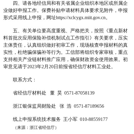
四、请各地经信局和有关省属企业组织本地区或所属企
业做好申报工作。保费补贴申请材料具体要求见附件，申报
形式采用线上申报，网址
https://xclcygx.miit.gov.cn
。
五、有关单位要高度重视、严格把关，按照《重点新材
料首批次应用保险补偿机制试点工作指引》有关要求，压实
主体责任，认真组织做好初审工作，现场核查申报材料的真
实性，杜绝骗保骗补等行为。工信部将组织专家审核，重点
支持相关产业链材料推广应用，确保财政资金使用效果。初
审意见请于
2023
年
2
月
20
日前报省经信厅材料工业处。
联系方式：
省经信厅材料处
董
昊
0571-87058139
浙江银保监局财险处
张
浩
0571-87189656
线上申报系统技术服务
王小军
010-88559177
（来源：浙江省经信厅）