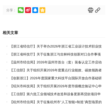






分享：
相关文章
【浙江省经信厅】关于举办2026年浙江省工业设计技术职业技
能竞赛的通知
【浙江省科技厅】关于征集浙江与吉林科技创新对口合作事项
的通知
【温州市经信局】2026年温州市首台（套）装备认定工作启动
【工信部】关于组织开展2026年度重点行业能效、碳效领跑者
企业推荐工作的通知
【创新浙江】2026年度国家重大科技平台国际开放合作基础研
究专项（试点）项目指南
【绍兴市科技局】关于组织开展2026年度市级概念验证中心申
报工作的通知
【工信部】第六批工业领域技术改造和设备更新再贷款项目申
报工作启动
【杭州市经信局】关于征集杭州市“人工智能+制造”典型场景的