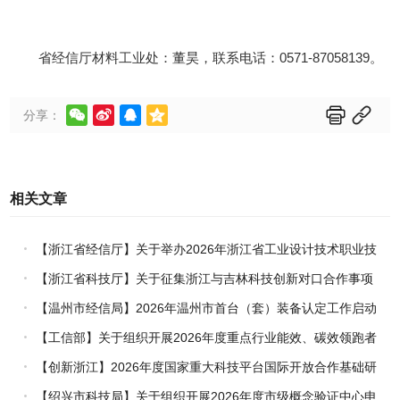
省经信厅材料工业处：董昊，联系电话：
0571-87058139。






分享：
相关文章
【浙江省经信厅】关于举办2026年浙江省工业设计技术职业技
能竞赛的通知
【浙江省科技厅】关于征集浙江与吉林科技创新对口合作事项
的通知
【温州市经信局】2026年温州市首台（套）装备认定工作启动
【工信部】关于组织开展2026年度重点行业能效、碳效领跑者
企业推荐工作的通知
【创新浙江】2026年度国家重大科技平台国际开放合作基础研
究专项（试点）项目指南
【绍兴市科技局】关于组织开展2026年度市级概念验证中心申