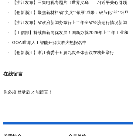
通
【浙江发布】三集电视专题片《世界义乌——习近平关心引领
义乌发展》热播上线
【创新浙江】聚焦新材料省“尖兵”“领雁”成果：破茧化“丝” 细旦
PPS纤维的国产突围战
【浙江发布】省政府新闻办举行上半年全省经济运行情况新闻
发布会
【工信部】持续向新向优发展！国新办就2026年上半年工业和
信息化发展情况举行新闻发布会
GOAI世界人工智能开源大赛火热报名中
【创新浙江】浙江省委十五届九次全体会议在杭州举行
在线留言
你必须
登录后
才能留言！