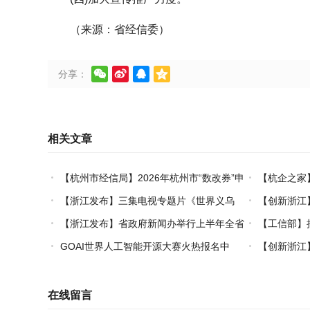
（来源：省经信委）




分享：
相关文章
【杭州市经信局】2026年杭州市“数改券”申
【杭企之家
领工作正式启动
书申领通道正
【浙江发布】三集电视专题片《世界义乌
【创新浙江】
——习近平关心引领义乌发展》热播上线
果：破茧化“丝
【浙江发布】省政府新闻办举行上半年全省
【工信部】
经济运行情况新闻发布会
2026年上半
GOAI世界人工智能开源大赛火热报名中
【创新浙江
发布会
在杭州举行
在线留言