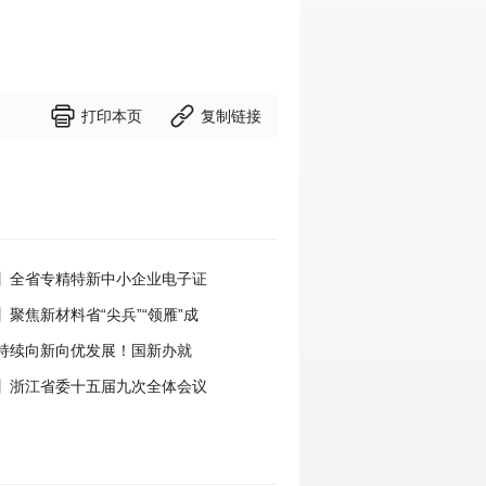


打印本页
复制链接
】全省专精特新中小企业电子证
式开通
聚焦新材料省“尖兵”“领雁”成
” 细旦PPS纤维的国产突围战
持续向新向优发展！国新办就
年工业和信息化发展情况举行新闻
】浙江省委十五届九次全体会议