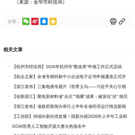
（来源：金华市科技局）






分享：
相关文章
【杭州市经信局】2026年杭州市“数改券”申领工作正式启动
【杭企之家】全省专精特新中小企业电子证书申领通道正式开
通
【浙江发布】三集电视专题片《世界义乌——习近平关心引领
义乌发展》热播上线
【创新浙江】聚焦新材料省“尖兵”“领雁”成果：破茧化“丝” 细旦
PPS纤维的国产突围战
【浙江发布】省政府新闻办举行上半年全省经济运行情况新闻
发布会
【工信部】持续向新向优发展！国新办就2026年上半年工业和
信息化发展情况举行新闻发布会
GOAI世界人工智能开源大赛火热报名中