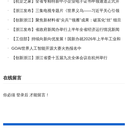
【杭企之家】全省专精特新中小企业电子证书申领通道正式开
通
【浙江发布】三集电视专题片《世界义乌——习近平关心引领
义乌发展》热播上线
【创新浙江】聚焦新材料省“尖兵”“领雁”成果：破茧化“丝” 细旦
PPS纤维的国产突围战
【浙江发布】省政府新闻办举行上半年全省经济运行情况新闻
发布会
【工信部】持续向新向优发展！国新办就2026年上半年工业和
信息化发展情况举行新闻发布会
GOAI世界人工智能开源大赛火热报名中
【创新浙江】浙江省委十五届九次全体会议在杭州举行
在线留言
你必须
登录后
才能留言！