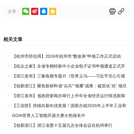






分享：
相关文章
【杭州市经信局】2026年杭州市“数改券”申领工作正式启动
【杭企之家】全省专精特新中小企业电子证书申领通道正式开
通
【浙江发布】三集电视专题片《世界义乌——习近平关心引领
义乌发展》热播上线
【创新浙江】聚焦新材料省“尖兵”“领雁”成果：破茧化“丝” 细旦
PPS纤维的国产突围战
【浙江发布】省政府新闻办举行上半年全省经济运行情况新闻
发布会
【工信部】持续向新向优发展！国新办就2026年上半年工业和
信息化发展情况举行新闻发布会
GOAI世界人工智能开源大赛火热报名中
【创新浙江】浙江省委十五届九次全体会议在杭州举行