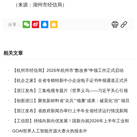
（来源：湖州市经信局）






分享：
相关文章
【杭州市经信局】2026年杭州市“数改券”申领工作正式启动
【杭企之家】全省专精特新中小企业电子证书申领通道正式开
通
【浙江发布】三集电视专题片《世界义乌——习近平关心引领
义乌发展》热播上线
【创新浙江】聚焦新材料省“尖兵”“领雁”成果：破茧化“丝” 细旦
PPS纤维的国产突围战
【浙江发布】省政府新闻办举行上半年全省经济运行情况新闻
发布会
【工信部】持续向新向优发展！国新办就2026年上半年工业和
信息化发展情况举行新闻发布会
GOAI世界人工智能开源大赛火热报名中