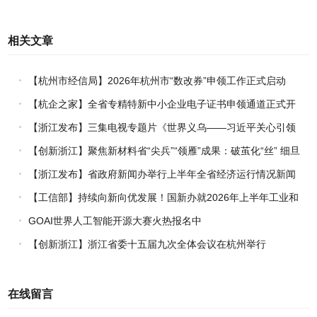
相关文章
【杭州市经信局】2026年杭州市“数改券”申领工作正式启动
【杭企之家】全省专精特新中小企业电子证书申领通道正式开
通
【浙江发布】三集电视专题片《世界义乌——习近平关心引领
义乌发展》热播上线
【创新浙江】聚焦新材料省“尖兵”“领雁”成果：破茧化“丝” 细旦
PPS纤维的国产突围战
【浙江发布】省政府新闻办举行上半年全省经济运行情况新闻
发布会
【工信部】持续向新向优发展！国新办就2026年上半年工业和
信息化发展情况举行新闻发布会
GOAI世界人工智能开源大赛火热报名中
【创新浙江】浙江省委十五届九次全体会议在杭州举行
在线留言