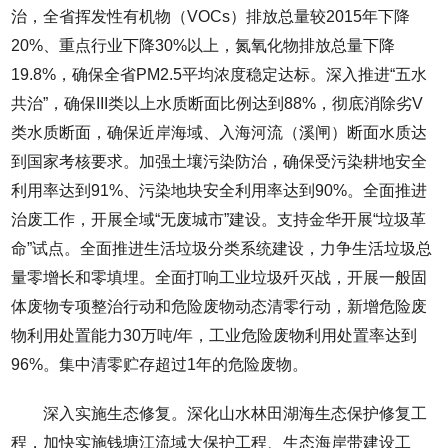
治，全省挥发性有机物（VOCs）排放总量较2015年下降
20%、重点行业下降30%以上，氮氧化物排放总量下降
19.8%，确保全省PM2.5平均浓度稳定达标。深入推进“五水
共治”，确保III类以上水质断面比例达到88%，彻底消除劣V
类水质断面，确保近岸海域、入海河流（溪闸）断面水质达
到国家考核要求。加强土壤污染防治，确保受污染耕地安全
利用率达到91%、污染地块安全利用率达到90%。全面推进
治废工作，开展全域“无废城市”建设。支持金华开展“垃圾革
命”试点。全面推进生活垃圾分类系统建设，力争生活垃圾总
量零增长和零填埋。全面打响工业垃圾歼灭战，开展一般固
体废物专项整治行动和危险废物动态清零行动，新增危险废
物利用处置能力30万吨/年，工业危险废物利用处置率达到
96%。集中清零贮存超过1年的危险废物。
深入实施生态修复。深化山水林田湖海生态保护修复工
程，加快实施钱塘江流域大保护工程、生态海岸带建设工