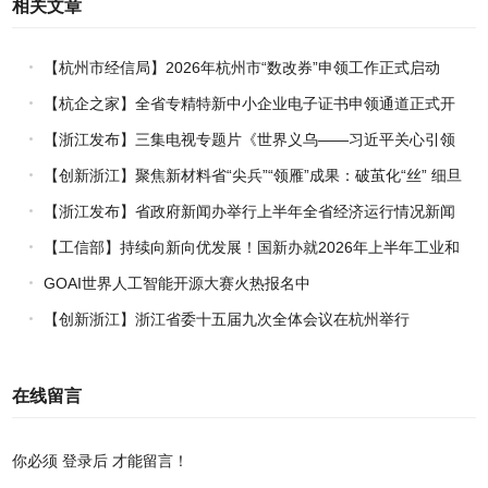
相关文章
【杭州市经信局】2026年杭州市“数改券”申领工作正式启动
【杭企之家】全省专精特新中小企业电子证书申领通道正式开
通
【浙江发布】三集电视专题片《世界义乌——习近平关心引领
义乌发展》热播上线
【创新浙江】聚焦新材料省“尖兵”“领雁”成果：破茧化“丝” 细旦
PPS纤维的国产突围战
【浙江发布】省政府新闻办举行上半年全省经济运行情况新闻
发布会
【工信部】持续向新向优发展！国新办就2026年上半年工业和
信息化发展情况举行新闻发布会
GOAI世界人工智能开源大赛火热报名中
【创新浙江】浙江省委十五届九次全体会议在杭州举行
在线留言
你必须
登录后
才能留言！