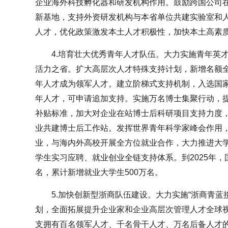
企业海外科技孵化器和研发机构作用。鼓励跨国公司
新基地，支持外资研发机构与本省单位共建实验室和
人才，优化政策激发本土人才积极性，加快本土高素
4.培育壮大优秀青年人才队伍。大力实施青年英
活力之省。扩大高层次人才特殊支持计划，新增名额
年人才成为领军人才。建立阶梯式支持机制，入选国
年人才，可申请追加支持。实施万名博士集聚行动，
补贴标准，加大对企业在站博士后科研项目支持力度
业共建博士后工作站。发挥世界青年科学家峰会作用
业，与海内外高校开展全方位就业合作，大力推进大
学生实习应聘、就业创业全链支持体系。到2025年，
名，累计新增就业大学生500万名。
5.加快创新型浙商队伍建设。大力实施“浙商青蓝
划，全面拓展提升企业家和企业高层次管理人才全球
支拥有百名领军人才、千名骨干人才、万名后备人才