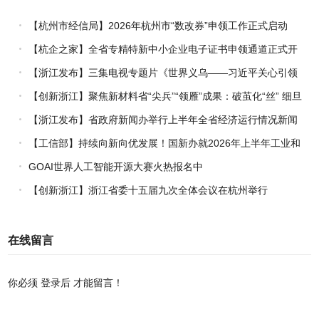
【杭州市经信局】2026年杭州市“数改券”申领工作正式启动
【杭企之家】全省专精特新中小企业电子证书申领通道正式开
通
【浙江发布】三集电视专题片《世界义乌——习近平关心引领
义乌发展》热播上线
【创新浙江】聚焦新材料省“尖兵”“领雁”成果：破茧化“丝” 细旦
PPS纤维的国产突围战
【浙江发布】省政府新闻办举行上半年全省经济运行情况新闻
发布会
【工信部】持续向新向优发展！国新办就2026年上半年工业和
信息化发展情况举行新闻发布会
GOAI世界人工智能开源大赛火热报名中
【创新浙江】浙江省委十五届九次全体会议在杭州举行
在线留言
你必须
登录后
才能留言！