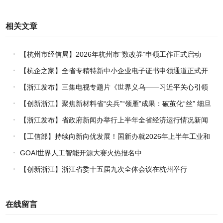
相关文章
【杭州市经信局】2026年杭州市“数改券”申领工作正式启动
【杭企之家】全省专精特新中小企业电子证书申领通道正式开
通
【浙江发布】三集电视专题片《世界义乌——习近平关心引领
义乌发展》热播上线
【创新浙江】聚焦新材料省“尖兵”“领雁”成果：破茧化“丝” 细旦
PPS纤维的国产突围战
【浙江发布】省政府新闻办举行上半年全省经济运行情况新闻
发布会
【工信部】持续向新向优发展！国新办就2026年上半年工业和
信息化发展情况举行新闻发布会
GOAI世界人工智能开源大赛火热报名中
【创新浙江】浙江省委十五届九次全体会议在杭州举行
在线留言