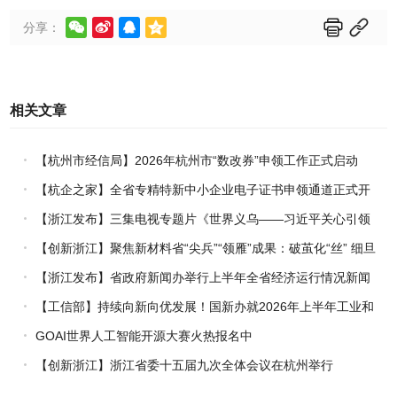






分享：
相关文章
【杭州市经信局】2026年杭州市“数改券”申领工作正式启动
【杭企之家】全省专精特新中小企业电子证书申领通道正式开
通
【浙江发布】三集电视专题片《世界义乌——习近平关心引领
义乌发展》热播上线
【创新浙江】聚焦新材料省“尖兵”“领雁”成果：破茧化“丝” 细旦
PPS纤维的国产突围战
【浙江发布】省政府新闻办举行上半年全省经济运行情况新闻
发布会
【工信部】持续向新向优发展！国新办就2026年上半年工业和
信息化发展情况举行新闻发布会
GOAI世界人工智能开源大赛火热报名中
【创新浙江】浙江省委十五届九次全体会议在杭州举行