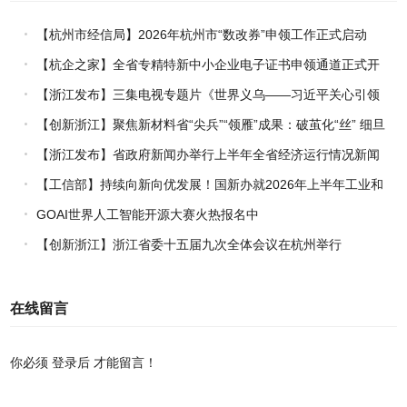
【杭州市经信局】2026年杭州市“数改券”申领工作正式启动
【杭企之家】全省专精特新中小企业电子证书申领通道正式开
通
【浙江发布】三集电视专题片《世界义乌——习近平关心引领
义乌发展》热播上线
【创新浙江】聚焦新材料省“尖兵”“领雁”成果：破茧化“丝” 细旦
PPS纤维的国产突围战
【浙江发布】省政府新闻办举行上半年全省经济运行情况新闻
发布会
【工信部】持续向新向优发展！国新办就2026年上半年工业和
信息化发展情况举行新闻发布会
GOAI世界人工智能开源大赛火热报名中
【创新浙江】浙江省委十五届九次全体会议在杭州举行
在线留言
你必须
登录后
才能留言！