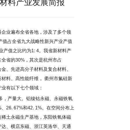
新材料产业发展简报
料企业遍布全省各地，涉及了多个领
产值占全省九大战略性新兴产业产值
业产值之比约为
1: 4
。我省新材料产
占全省的
30%
，其次是杭州市占
合金、先进高分子材料及复合材料、
新材料、高性能纤维，
衢州市氟硅新
产业有以下七个领域：
多，产量大。铝镍钴永磁、永磁铁氧
%
、
26. 67%
和
42. 1%
。在空间分布上
波稀土永磁生产基地，东阳铁氧体磁
宁达、横店东磁、浙江英洛华、天通