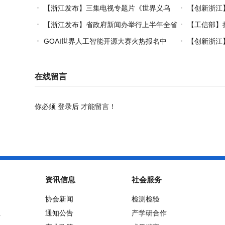
领工作正式启动
书申领通道正
【浙江发布】三集电视专题片《世界义乌
【创新浙江】
——习近平关心引领义乌发展》热播上线
果：破茧化“丝
【浙江发布】省政府新闻办举行上半年全省
【工信部】
经济运行情况新闻发布会
2026年上半
GOAI世界人工智能开源大赛火热报名中
【创新浙江
发布会
在杭州举行
在线留言
你必须
登录后
才能留言！
资讯信息
社会服务
协会新闻
检测检验
位
通知公告
产学研合作