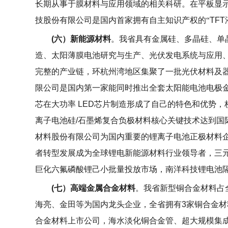
长期从事于膜材料与应用领域的相关科研。在平板显
技股份有限公司是国内首家拥有自主知识产权的“
TFT
(
六）新能源材料
。我省具有金属硅、多晶硅、单
造、太阳薄膜电池研究与生产、光伏发电系统与应用
完整的产业链，环杭州湾地区集聚了一批光伏材料及
限公司是国内第一家能同时推出全套太阳能电池电极
芯在大功率
LED
芯片制造形成了自己的特色和优势，
离子电池硅
/
石墨烯复合负极材料核心关键技术达到国
材料股份有限公司为国内重要的锂离子电池正极材料
者转型发展成为全球锂电新能源材料行业领导者，三
巨化六氟磷酸锂己小批量投放市场，南洋科技锂电池
(
七）高端金属合金材料
。我省新型铜合金材料占
海亮、金田等为国内龙头企业，全省拥有
3
家铜合金材
合金材料上市公司，海水淡化铜合金管、超大规模集