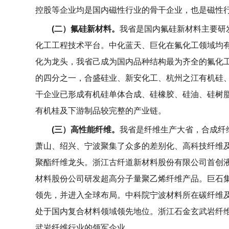
控股等企业均是国内磁性行业的骨干企业，也是磁性
(
二）氟硅新材料。
我省是国内氟硅新材料主要研
化工工程技术平台。中化蓝天、巨化在氟化工领域均
化为龙头，我省己成为国内品种结构最为齐全的氟化
的四分之一，合盛硅业、新安化工、杭州之江有机硅
干企业已形成有机硅单体合成、硅橡胶、硅油、硅树
有机桂及下游制品较完整的产业链。
(
三）高性能纤维。
我省是纤维生产大省，合成纤
萧山、绍兴、宁波聚集了众多的差别化、高科技纤维
聚酯纤维龙头。浙江古纤道新材料股份有限公司首创
材料股份公司研发超高分子量聚乙烯纤维产品。巨石
领先，并进入全球布局。中科院宁波材料所在碳纤维
处于国内复合材料领域领先地位。浙江石金玄武岩纤
武岩纤维行业的领军企业。