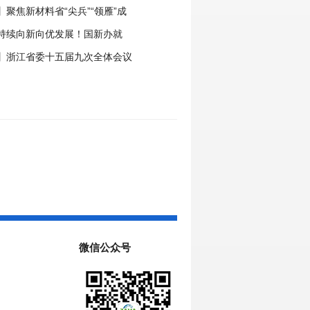
式开通
聚焦新材料省“尖兵”“领雁”成
” 细旦PPS纤维的国产突围战
持续向新向优发展！国新办就
年工业和信息化发展情况举行新闻
】浙江省委十五届九次全体会议
微信公众号