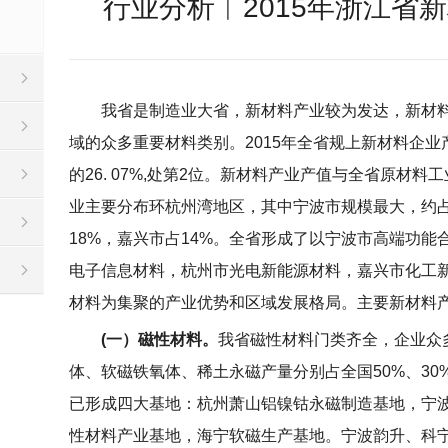
行业分析︱2015年浙江省
我省是制造业大省，新材料产业较为发达，新材
域的众多重要材料类别。
2015
年全省规上新材料企业
的
26. 07%,
处第
2
位。新材料产业产值与全省原材料工
业主要分布环杭州湾地区，其中宁波市规模最大，约
18%
，嘉兴市占
14%
。全省形成了以宁波市高端功能
电子信息材料，杭州市光电新能源材料，嘉兴市化工
材料为集聚的产业优势和区域发展格局。主要新材料
(
一）磁性材料。
我省磁性材料门类齐全，企业众
体、软磁铁氧体、稀土永磁产量分别占全国
50%
、
30
已形成四大基地：杭州萧山铝镍钴永磁制造基地，宁
性材料产业基地，海宁软磁生产基地。宁波韵升、科