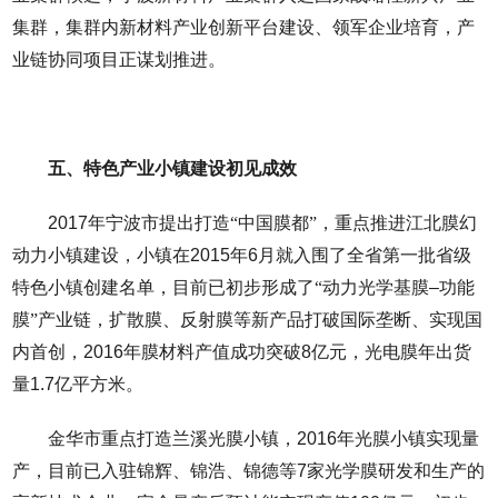
集群，集群内新材料产业创新平台建设、领军企业培育，产
业链协同项目正谋划推进。
五、特色产业小镇建设初见成效
2017
年宁波市提出打造“中国膜都”，重点推进江北膜幻
动力小镇建设，小镇在
2015
年
6
月就入围了全省第一批省级
特色小镇创建名单，目前已初步形成了“动力光学基膜
–
功能
膜”产业链，扩散膜、反射膜等新产品打破国际垄断、实现国
内首创，
2016
年膜材料产值成功突破
8
亿元，光电膜年出货
量
1.7
亿平方米。
金华市重点打造兰溪光膜小镇，
2016
年光膜小镇实现量
产，目前已入驻锦辉、锦浩、锦德等
7
家光学膜研发和生产的