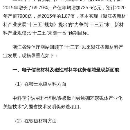
2015
年增长了
69.79%
。产值年均增加
735.6
亿元，预计
2020
年产值
7900
亿，是
2015
年的
1.87
倍，基本实现《浙江省新材
料产业发展“十三五”规划》提出的“力争到‘十三五’末，新材
料产业规模比‘十二五’末翻一番”预期目标。
浙江省经信厅网站回顾了“十三五”以来浙江省新材料产
业发展，现摘录重点如下：
一、电子信息材料及磁性材料等优势领域呈现新面貌
（
1
）在稀土永磁材料方面
中科院宁波材料“辐射
/
多极取向钕铁硼环形磁体产业化
关键技术”入围省技术发明奖候选项目。
（
2
）在软磁材料方面