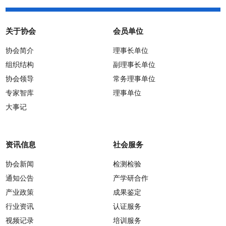
关于协会
会员单位
协会简介
理事长单位
组织结构
副理事长单位
协会领导
常务理事单位
专家智库
理事单位
大事记
资讯信息
社会服务
协会新闻
检测检验
通知公告
产学研合作
产业政策
成果鉴定
行业资讯
认证服务
视频记录
培训服务