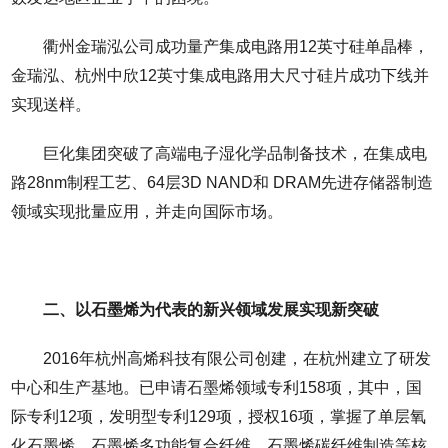
衢州金瑞泓公司成功量产集成电路用
12
英寸硅单晶棒，
金瑞泓、杭州中欣
12
英寸集成电路用大尺寸硅片成功下线并
实现送样。
巨化集团突破了高端电子湿化学品制备技术，在集成电
路
28nm
制程工艺、
64
层
3D NAND
和
DRAM
先进存储器制造
领域实现批量应用，并走向国际市场。
二、以石墨烯为代表的新兴领域发展实现新突破
2016
年杭州高烯科技有限公司创建，在杭州建立了研发
中心和生产基地。已申请石墨烯领域专利
158
项，其中，国
际专利
12
项，发明型专利
129
项，授权
16
项，掌握了单层氧
化石墨烯、石墨烯多功能复合纤维、石墨烯碳纤维制造等核