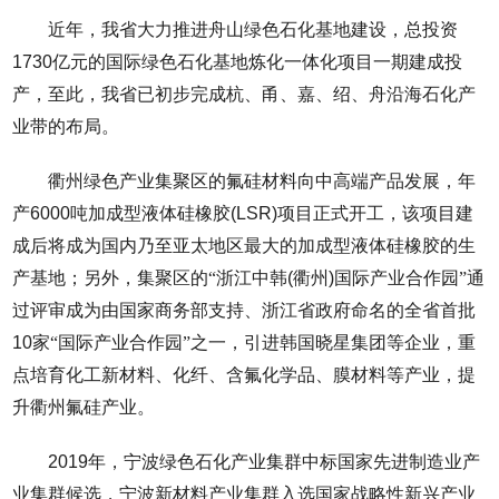
近年，我省大力推进舟山绿色石化基地建设，总投资
1730
亿元的国际绿色石化基地炼化一体化项目一期建成投
产，至此，我省已初步完成杭、甬、嘉、绍、舟沿海石化产
业带的布局。
衢州绿色产业集聚区的氟硅材料向中高端产品发展，年
产
6000
吨加成型液体硅橡胶
(LSR)
项目正式开工，该项目建
成后将成为国内乃至亚太地区最大的加成型液体硅橡胶的生
产基地；另外，集聚区的“浙江中韩
(
衢州
)
国际产业合作园”通
过评审成为由国家商务部支持、浙江省政府命名的全省首批
10
家“国际产业合作园”之一，引进韩国晓星集团等企业，重
点培育化工新材料、化纤、含氟化学品、膜材料等产业，提
升衢州氟硅产业。
2019
年，宁波绿色石化产业集群中标国家先进制造业产
业集群候选，宁波新材料产业集群入选国家战略性新兴产业