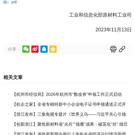
稿）.pdf
工业和信息化部原材料工业司
2023年11月13日






分享：
相关文章
【杭州市经信局】2026年杭州市“数改券”申领工作正式启动
【杭企之家】全省专精特新中小企业电子证书申领通道正式开
通
【浙江发布】三集电视专题片《世界义乌——习近平关心引领
义乌发展》热播上线
【创新浙江】聚焦新材料省“尖兵”“领雁”成果：破茧化“丝” 细旦
PPS纤维的国产突围战
【浙江发布】省政府新闻办举行上半年全省经济运行情况新闻