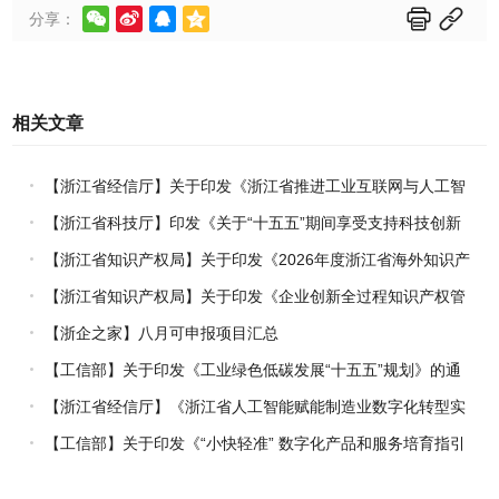






分享：
相关文章
【浙江省经信厅】关于印发《浙江省推进工业互联网与人工智
能融合赋能行动方案》的通知
【浙江省科技厅】印发《关于“十五五”期间享受支持科技创新
进口税收优惠政策的科研机构名单核定的实施办法》的通知
【浙江省知识产权局】关于印发《2026年度浙江省海外知识产
权风险统一基础性保障保险实施方案》的通知
【浙江省知识产权局】关于印发《企业创新全过程知识产权管
理指引》的通知
【浙企之家】八月可申报项目汇总
【工信部】关于印发《工业绿色低碳发展“十五五”规划》的通
知
【浙江省经信厅】《浙江省人工智能赋能制造业数字化转型实
施方案（2026-2030年）》印发
【工信部】关于印发《“小快轻准” 数字化产品和服务培育指引
（2026年版）》的通知