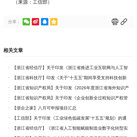
（来源：工信部）






分享：
相关文章
【浙江省经信厅】关于印发《浙江省推进工业互联网与人工智
能融合赋能行动方案》的通知
【浙江省科技厅】印发《关于“十五五”期间享受支持科技创新
进口税收优惠政策的科研机构名单核定的实施办法》的通知
【浙江省知识产权局】关于印发《2026年度浙江省海外知识产
权风险统一基础性保障保险实施方案》的通知
【浙江省知识产权局】关于印发《企业创新全过程知识产权管
理指引》的通知
【浙企之家】八月可申报项目汇总
【工信部】关于印发《工业绿色低碳发展“十五五”规划》的通
知
【浙江省经信厅】《浙江省人工智能赋能制造业数字化转型实
施方案（2026-2030年）》印发