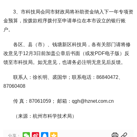
3、市科技局会同市财政局将补助资金纳入下一年专项资
金预算，按拨款程序拨付至申请单位在本市设立的银行账
户。
各区、县（市）、钱塘新区科技局，各有关部门请将修
改意见于12月3日前加盖公章后书面（或发PDF电子版）反
馈至市科技局。如无意见，也请务必注明无意见后反馈。
联系人：徐长明、裘国华；联系电话：86840472、
87060408
传 真：87061059； 邮箱：qgh@hznet.com.cn
（来源：杭州市科学技术局）






分享：