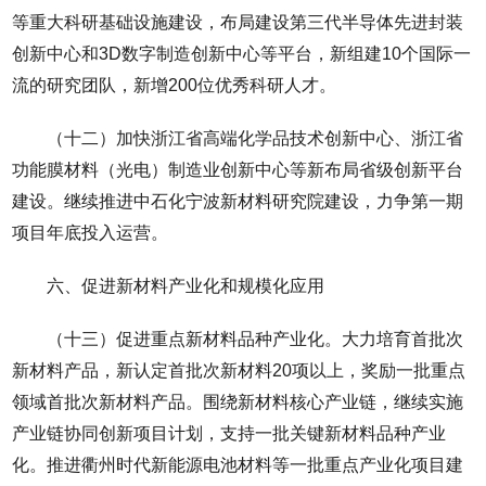
等重大科研基础设施建设，布局建设第三代半导体先进封装
创新中心和3D数字制造创新中心等平台，新组建10个国际一
流的研究团队，新增200位优秀科研人才。
（十二）加快浙江省高端化学品技术创新中心、浙江省
功能膜材料（光电）制造业创新中心等新布局省级创新平台
建设。继续推进中石化宁波新材料研究院建设，力争第一期
项目年底投入运营。
六、促进新材料产业化和规模化应用
（十三）促进重点新材料品种产业化。大力培育首批次
新材料产品，新认定首批次新材料20项以上，奖励一批重点
领域首批次新材料产品。围绕新材料核心产业链，继续实施
产业链协同创新项目计划，支持一批关键新材料品种产业
化。推进衢州时代新能源电池材料等一批重点产业化项目建