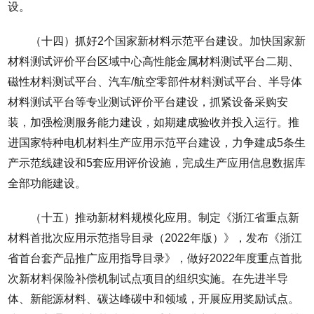
设。
（十四）抓好2个国家新材料示范平台建设。加快国家新
材料测试评价平台区域中心高性能金属材料测试平台二期、
磁性材料测试平台、汽车/航空零部件材料测试平台、半导体
材料测试平台等专业测试评价平台建设，抓紧设备采购安
装，加强检测服务能力建设，如期建成验收并投入运行。推
进国家特种电机材料生产应用示范平台建设，力争建成5条生
产示范线建设和5套应用评价设施，完成生产应用信息数据库
全部功能建设。
（十五）推动新材料规模化应用。制定《浙江省重点新
材料首批次应用示范指导目录（2022年版）》，发布《浙江
省首台套产品推广应用指导目录》，做好2022年度重点首批
次新材料保险补偿机制试点项目的组织实施。在先进半导
体、新能源材料、碳达峰碳中和领域，开展应用奖励试点。