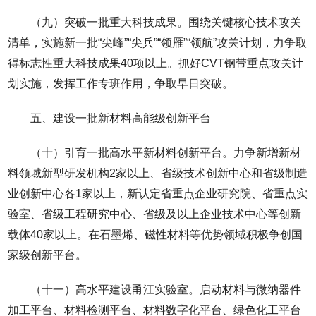
（九）突破一批重大科技成果。围绕关键核心技术攻关
清单，实施新一批“尖峰”“尖兵”“领雁”“领航”攻关计划，力争取
得标志性重大科技成果40项以上。抓好CVT钢带重点攻关计
划实施，发挥工作专班作用，争取早日突破。
五、建设一批新材料高能级创新平台
（十）引育一批高水平新材料创新平台。力争新增新材
料领域新型研发机构2家以上、省级技术创新中心和省级制造
业创新中心各1家以上，新认定省重点企业研究院、省重点实
验室、省级工程研究中心、省级及以上企业技术中心等创新
载体40家以上。在石墨烯、磁性材料等优势领域积极争创国
家级创新平台。
（十一）高水平建设甬江实验室。启动材料与微纳器件
加工平台、材料检测平台、材料数字化平台、绿色化工平台