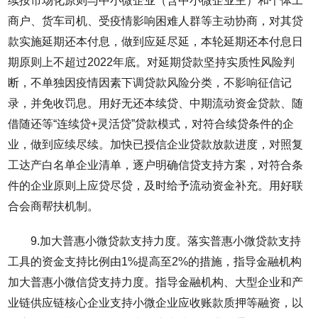
续按市场化原则与中小微企业（含中小微企业主）和个体工
商户、货车司机、受疫情影响困难人群等主动协商，对其贷
款实施延期还本付息，做到应延尽延，本轮延期还本付息日
期原则上不超过2022年底。对延期贷款坚持实质性风险判
断，不单独因疫情因素下调贷款风险分类，不影响征信记
录，并免收罚息。用好无还本续贷、中期流动资金贷款、随
借随还等“连续贷+灵活贷”贷款模式，对符合续贷条件的企
业，做到应续尽续。加快已授信企业贷款放款进度，对照复
工达产白名单企业清单，逐户明确信贷支持方案，对符合条
件的企业原则上应贷尽贷，及时给予流动资金补充。用好联
合会商帮扶机制。
9.加大普惠小微贷款支持力度。落实普惠小微贷款支持
工具的资金支持比例由1%提高至2%的措施，指导金融机构
加大普惠小微信贷支持力度。指导金融机构、大型企业和产
业链供应链核心企业支持小微企业应收账款质押等融资，以