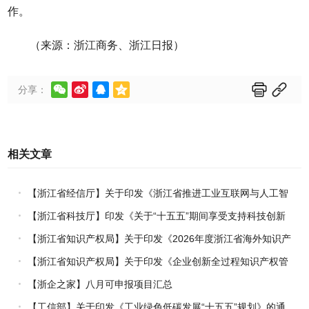
作。
（来源：浙江商务、浙江日报）






分享：
相关文章
【浙江省经信厅】关于印发《浙江省推进工业互联网与人工智
能融合赋能行动方案》的通知
【浙江省科技厅】印发《关于“十五五”期间享受支持科技创新
进口税收优惠政策的科研机构名单核定的实施办法》的通知
【浙江省知识产权局】关于印发《2026年度浙江省海外知识产
权风险统一基础性保障保险实施方案》的通知
【浙江省知识产权局】关于印发《企业创新全过程知识产权管
理指引》的通知
【浙企之家】八月可申报项目汇总
【工信部】关于印发《工业绿色低碳发展“十五五”规划》的通