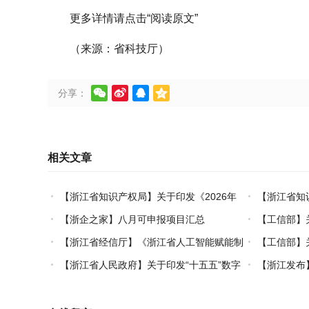
更多详情请点击“阅读原文”
（来源：省科技厅）




分享：
相关文章
【浙江省知识产权局】关于印发《2026年
【浙江省知
度浙江省海外知识产权风险统一基础性保障保
全过程知识产
【浙企之家】八月可申报项目汇总
【工信部】
险实施方案》的通知
“十五五”规划
【浙江省经信厅】《浙江省人工智能赋能制
【工信部】
造业数字化转型实施方案（2026-2030年）》
品和服务培育指
【浙江省人民政府】关于印发“十五五”数字
【浙江发布
印发
浙江建设规划的通知
系建设的实施