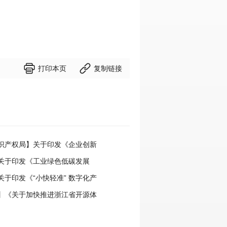


打印本页
复制链接
识产权局】关于印发《企业创新
权管理指引》的通知
关于印发《工业绿色低碳发展
》的通知
关于印发《“小快轻准” 数字化产
引（2026年版）》的通知
】《关于加快推进浙江省开源体
意见》正式施行