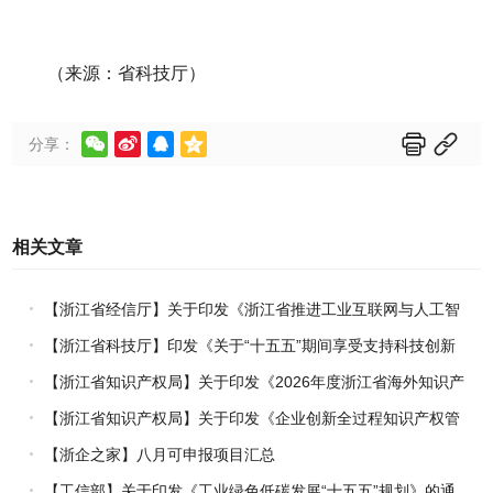
（来源：省科技厅）






分享：
相关文章
【浙江省经信厅】关于印发《浙江省推进工业互联网与人工智
能融合赋能行动方案》的通知
【浙江省科技厅】印发《关于“十五五”期间享受支持科技创新
进口税收优惠政策的科研机构名单核定的实施办法》的通知
【浙江省知识产权局】关于印发《2026年度浙江省海外知识产
权风险统一基础性保障保险实施方案》的通知
【浙江省知识产权局】关于印发《企业创新全过程知识产权管
理指引》的通知
【浙企之家】八月可申报项目汇总
【工信部】关于印发《工业绿色低碳发展“十五五”规划》的通