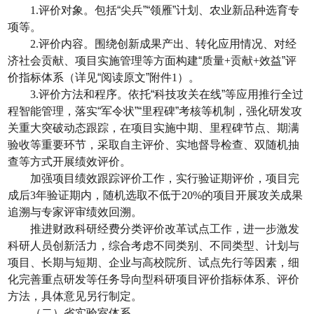
1.
评价对象。包括“尖兵”“领雁”计划、农业新品种选育专
项等。
2.
评价内容。围绕创新成果产出、转化应用情况、对经
济社会贡献、项目实施管理等方面构建“质量
+
贡献
+
效益”评
价指标体系（详见“阅读原文”附件
1
）。
3.
评价方法和程序。依托“科技攻关在线”等应用推行全过
程智能管理，落实“军令状”“里程碑”考核等机制，强化研发攻
关重大突破动态跟踪，在项目实施中期、里程碑节点、期满
验收等重要环节，采取自主评价、实地督导检查、双随机抽
查等方式开展绩效评价。
加强项目绩效跟踪评价工作，实行验证期评价，项目完
成后
3
年验证期内，随机选取不低于
20%
的项目开展攻关成果
追溯与专家评审绩效回溯。
推进财政科研经费分类评价改革试点工作，进一步激发
科研人员创新活力，综合考虑不同类别、不同类型、计划与
项目、长期与短期、企业与高校院所、试点先行等因素，细
化完善重点研发等任务导向型科研项目评价指标体系、评价
方法，具体意见另行制定。
（二）省实验室体系