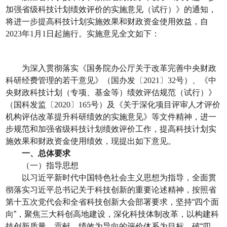
加强省级科技计划绩效评价的实施意见（试行）》的通知，
将进一步提高科技计划实施效果和财政资金使用效益，自
2023
年
1
月
1
日起施行。实施意见全文如下：
为深入贯彻落实《国务院办公厅关于改革完善中央财政
科研经费管理的若干意见》（国办发〔
2021
〕
32
号）、《中
央财政科技计划（专项、基金等）绩效评估规范（试行）》
（国科发监〔
2020
〕
165
号）及《关于深化项目评审人才评价
机构评估改革提升科研绩效的实施意见》等文件精神，进一
步规范和加强省级科技计划绩效评价工作，提高科技计划实
施效果和财政资金使用绩效，现提出如下意见。
一、总体要求
（一）指导思想
以习近平新时代中国特色社会主义思想为指导，全面贯
彻落实习近平总书记关于科技创新的重要论述精神，按照省
第十五次党代会和全省科技创新大会部署要求，坚持“四个面
向”，聚焦三大科创高地建设，深化科技体制改革，以构建科
技创新质量、贡献、绩效为导向的评价体系为目标，破“四