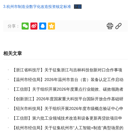
3.杭州市制造业数字化改造投资核定标准
下载






分享：
相关文章
【浙江省科技厅】关于征集浙江与吉林科技创新对口合作事项
的通知
【温州市经信局】2026年温州市首台（套）装备认定工作启动
【工信部】关于组织开展2026年度重点行业能效、碳效领跑者
企业推荐工作的通知
【创新浙江】2026年度国家重大科技平台国际开放合作基础研
究专项（试点）项目指南
【绍兴市科技局】关于组织开展2026年度市级概念验证中心申
报工作的通知
【工信部】第六批工业领域技术改造和设备更新再贷款项目申
报工作启动
【杭州市经信局】关于征集杭州市“人工智能+制造”典型场景的