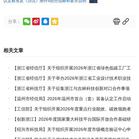
认定标准及《办法》附件4部分指标和要求说明
下载






分享：
相关文章
【浙江省经信厅】关于组织开展2026年浙江省绿色低碳工厂工
业园区遴选申报工作的通知
【浙江省经信厅】关于举办2026年浙江省工业设计技术职业技
能竞赛的通知
【浙江省科技厅】关于征集浙江与吉林科技创新对口合作事项
的通知
【温州市经信局】2026年温州市首台（套）装备认定工作启动
【工信部】关于组织开展2026年度重点行业能效、碳效领跑者
企业推荐工作的通知
【创新浙江】2026年度国家重大科技平台国际开放合作基础研
究专项（试点）项目指南
【绍兴市科技局】关于组织开展2026年度市级概念验证中心申
报工作的通知