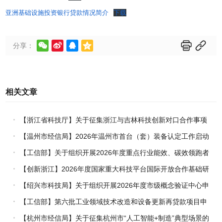
亚洲基础设施投资银行贷款情况简介
下载






分享：
相关文章
【浙江省科技厅】关于征集浙江与吉林科技创新对口合作事项
的通知
【温州市经信局】2026年温州市首台（套）装备认定工作启动
【工信部】关于组织开展2026年度重点行业能效、碳效领跑者
企业推荐工作的通知
【创新浙江】2026年度国家重大科技平台国际开放合作基础研
究专项（试点）项目指南
【绍兴市科技局】关于组织开展2026年度市级概念验证中心申
报工作的通知
【工信部】第六批工业领域技术改造和设备更新再贷款项目申
报工作启动
【杭州市经信局】关于征集杭州市“人工智能+制造”典型场景的