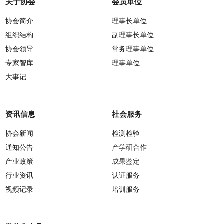
关于协会
会员单位
协会简介
理事长单位
组织结构
副理事长单位
协会领导
常务理事单位
专家智库
理事单位
大事记
资讯信息
社会服务
协会新闻
检测检验
通知公告
产学研合作
产业政策
成果鉴定
行业资讯
认证服务
视频记录
培训服务