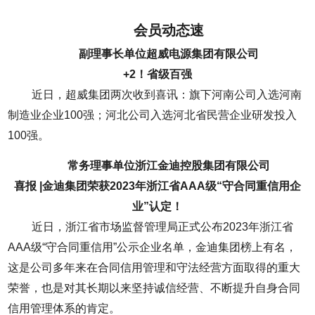
会员动态速
副理事长单位
超威电源集团有限公司
+2！省级百强
近日，超威集团两次收到喜讯：旗下河南公司入选河南
制造业企业100强；河北公司入选河北省民营企业研发投入
100强。
常务理事单位
浙江金迪控股集团有限公司
喜报 |金迪集团荣获2023年浙江省AAA级“守合同重信用企
业”认定！
近日，浙江省市场监督管理局正式公布2023年浙江省
AAA级“守合同重信用”公示企业名单，金迪集团榜上有名，
这是公司多年来在合同信用管理和守法经营方面取得的重大
荣誉，也是对其长期以来坚持诚信经营、不断提升自身合同
信用管理体系的肯定。