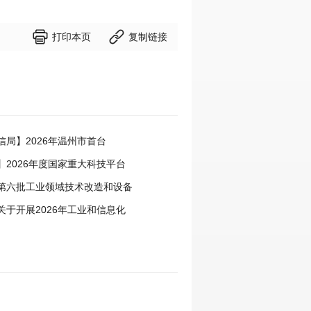


打印本页
复制链接
信局】2026年温州市首台
定工作启动
】2026年度国家重大科技平台
基础研究专项（试点）项目指南
第六批工业领域技术改造和设备
目申报工作启动
关于开展2026年工业和信息化
揭榜挂帅工作的通知