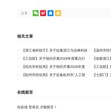




分享：
相关文章
【浙江省科技厅】关于征集浙江与吉林科技
【温州市经
创新对口合作事项的通知
（套）装备认
【工信部】关于组织开展2026年度重点行
【创新浙江
业能效、碳效领跑者企业推荐工作的通知
国际开放合作
【绍兴市科技局】关于组织开展2026年度
【工信部】
市级概念验证中心申报工作的通知
更新再贷款项
【杭州市经信局】关于征集杭州市“人工智
【七部门】
能+制造”典型场景的通知
领域创新任务
在线留言
你必须
登录后
才能留言！