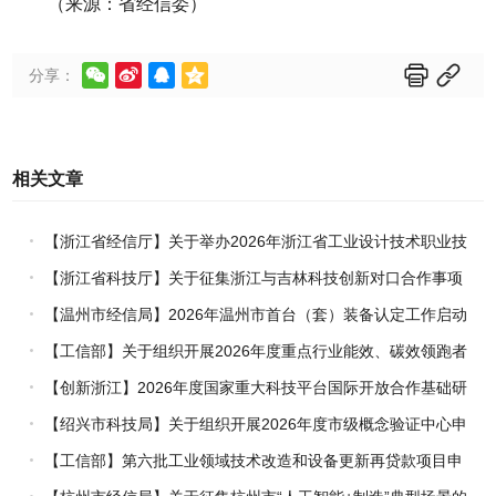
（来源：省经信委）






分享：
相关文章
【浙江省经信厅】关于举办2026年浙江省工业设计技术职业技
能竞赛的通知
【浙江省科技厅】关于征集浙江与吉林科技创新对口合作事项
的通知
【温州市经信局】2026年温州市首台（套）装备认定工作启动
【工信部】关于组织开展2026年度重点行业能效、碳效领跑者
企业推荐工作的通知
【创新浙江】2026年度国家重大科技平台国际开放合作基础研
究专项（试点）项目指南
【绍兴市科技局】关于组织开展2026年度市级概念验证中心申
报工作的通知
【工信部】第六批工业领域技术改造和设备更新再贷款项目申
报工作启动