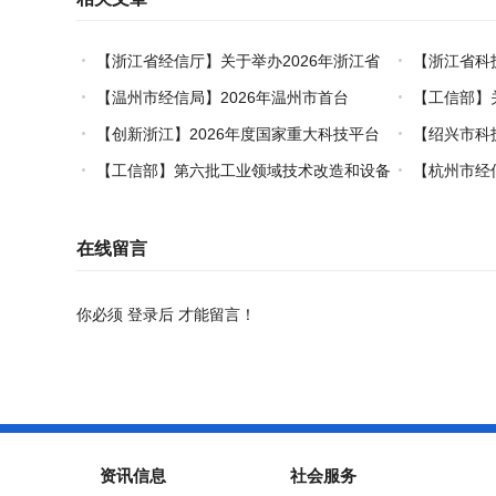
【浙江省经信厅】关于举办2026年浙江省
【浙江省科
工业设计技术职业技能竞赛的通知
创新对口合作
【温州市经信局】2026年温州市首台
【工信部】
（套）装备认定工作启动
业能效、碳效
【创新浙江】2026年度国家重大科技平台
【绍兴市科
国际开放合作基础研究专项（试点）项目指南
市级概念验证
【工信部】第六批工业领域技术改造和设备
【杭州市经
更新再贷款项目申报工作启动
能+制造”典型
在线留言
你必须
登录后
才能留言！
资讯信息
社会服务