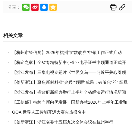






分享：
相关文章
【杭州市经信局】2026年杭州市“数改券”申领工作正式启动
【杭企之家】全省专精特新中小企业电子证书申领通道正式开
通
【浙江发布】三集电视专题片《世界义乌——习近平关心引领
义乌发展》热播上线
【创新浙江】聚焦新材料省“尖兵”“领雁”成果：破茧化“丝” 细旦
PPS纤维的国产突围战
【浙江发布】省政府新闻办举行上半年全省经济运行情况新闻
发布会
【工信部】持续向新向优发展！国新办就2026年上半年工业和
信息化发展情况举行新闻发布会
GOAI世界人工智能开源大赛火热报名中
【创新浙江】浙江省委十五届九次全体会议在杭州举行