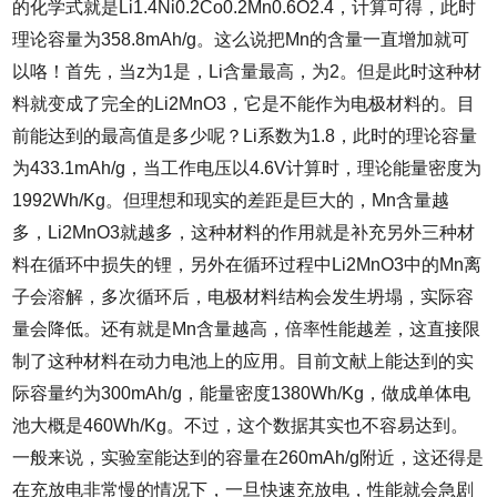
的化学式就是Li1.4Ni0.2Co0.2Mn0.6O2.4，计算可得，此时
理论容量为358.8mAh/g。这么说把Mn的含量一直增加就可
以咯！首先，当z为1是，Li含量最高，为2。但是此时这种材
料就变成了完全的Li2MnO3，它是不能作为电极材料的。目
前能达到的最高值是多少呢？Li系数为1.8，此时的理论容量
为433.1mAh/g，当工作电压以4.6V计算时，理论能量密度为
1992Wh/Kg。但理想和现实的差距是巨大的，Mn含量越
多，Li2MnO3就越多，这种材料的作用就是补充另外三种材
料在循环中损失的锂，另外在循环过程中Li2MnO3中的Mn离
子会溶解，多次循环后，电极材料结构会发生坍塌，实际容
量会降低。还有就是Mn含量越高，倍率性能越差，这直接限
制了这种材料在动力电池上的应用。目前文献上能达到的实
际容量约为300mAh/g，能量密度1380Wh/Kg，做成单体电
池大概是460Wh/Kg。不过，这个数据其实也不容易达到。
一般来说，实验室能达到的容量在260mAh/g附近，这还得是
在充放电非常慢的情况下，一旦快速充放电，性能就会急剧