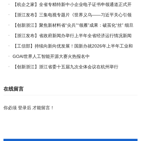
【杭企之家】全省专精特新中小企业电子证书申领通道正式开
通
【浙江发布】三集电视专题片《世界义乌——习近平关心引领
义乌发展》热播上线
【创新浙江】聚焦新材料省“尖兵”“领雁”成果：破茧化“丝” 细旦
PPS纤维的国产突围战
【浙江发布】省政府新闻办举行上半年全省经济运行情况新闻
发布会
【工信部】持续向新向优发展！国新办就2026年上半年工业和
信息化发展情况举行新闻发布会
GOAI世界人工智能开源大赛火热报名中
【创新浙江】浙江省委十五届九次全体会议在杭州举行
在线留言
你必须
登录后
才能留言！