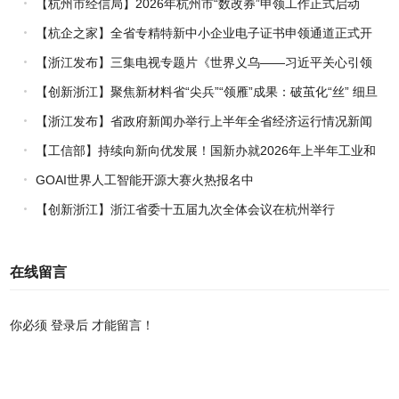
【杭州市经信局】2026年杭州市“数改券”申领工作正式启动
【杭企之家】全省专精特新中小企业电子证书申领通道正式开
通
【浙江发布】三集电视专题片《世界义乌——习近平关心引领
义乌发展》热播上线
【创新浙江】聚焦新材料省“尖兵”“领雁”成果：破茧化“丝” 细旦
PPS纤维的国产突围战
【浙江发布】省政府新闻办举行上半年全省经济运行情况新闻
发布会
【工信部】持续向新向优发展！国新办就2026年上半年工业和
信息化发展情况举行新闻发布会
GOAI世界人工智能开源大赛火热报名中
【创新浙江】浙江省委十五届九次全体会议在杭州举行
在线留言
你必须
登录后
才能留言！